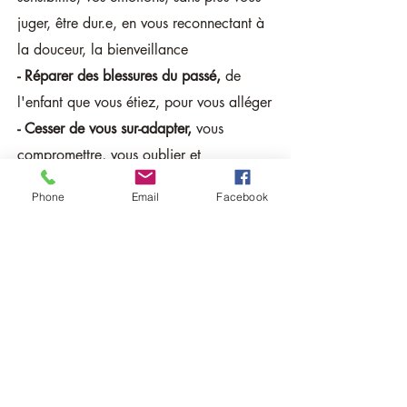
juger, être dur.e, en vous reconnectant à
la douceur, la bienveillance
-
Réparer des blessures du passé,
de
l'enfant que vous étiez, pour vous alléger
- Cesser de vous sur-adapter,
vous
compromettre, vous oublier et
comprendre mieux vos besoins
Phone
Email
Facebook
- Avoir plus confiance en vous,
en votre
valeur,
mieux vous Aimer, réapprendre à
vous voir avec les yeux du coeur
-
Retrouver de la clarté d'esprit,
le bon
chemin pour vous, rallumer le flamme de
Vie en vous
et ne plus nourrir ce qui vous
fait vous sentir mal
- Etre simplement qui vous êtes
et non